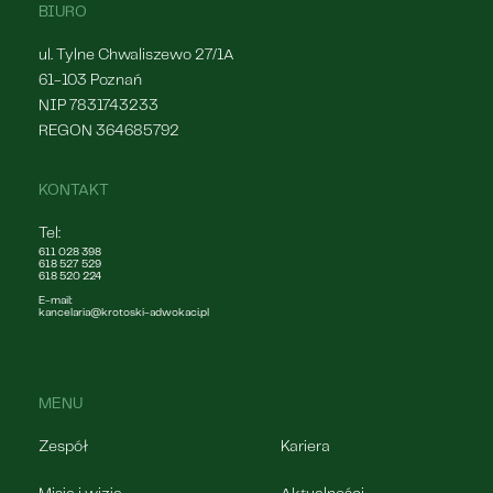
BIURO
ul. Tylne Chwaliszewo 27/1A
61-103 Poznań
NIP 7831743233
REGON 364685792
KONTAKT
Tel:
611 028 398
618 527 529
618 520 224
E-mail:
kancelaria@krotoski-adwokaci.pl
MENU
Zespół
Kariera